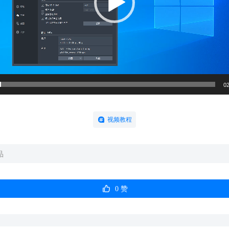
02
视频教程
品

0
赞