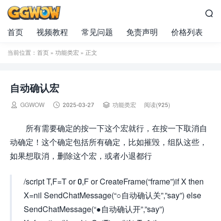

首页
视频教程
常见问题
免责声明
价格列表
当前位置：
首页
»
功能类宏
» 正文
自动确认宏



GGWOW
2025-03-27
功能类宏
阅读(925)
所有需要确定的按一下这个宏就行，在按一下取消自
动确定！这个确定包括所有确定，比如摧毁，组队这些，
如果想取消，删除这个宏，或者小退都行
/script T,F=T or 0,F or CreateFrame(“frame”)if X then
X=nil SendChatMessage(“○自动确认关”,”say”) else
SendChatMessage(“●自动确认开”,”say”)