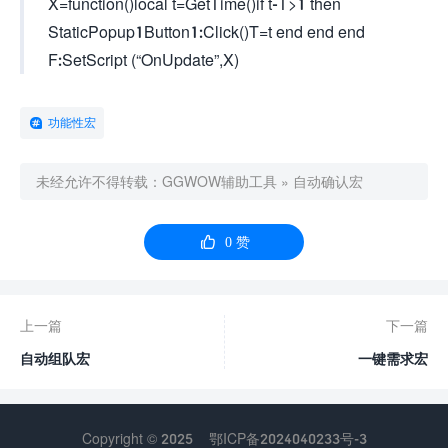
X=function()local t=GetTime()if t-T>1 then
StaticPopup1Button1:Click()T=t end end end
F:SetScript (“OnUpdate”,X)
功能性宏
未经允许不得转载：
GGWOW辅助工具
»
自动确认宏

0
赞
上一篇
下一篇
自动组队宏
一键需求宏
Copyright © 2025
鄂ICP备2024040233号-3