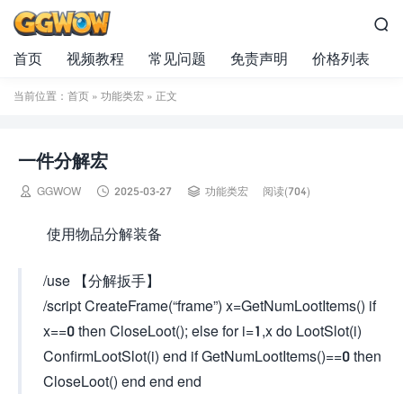

首页
视频教程
常见问题
免责声明
价格列表
当前位置：
首页
»
功能类宏
» 正文
一件分解宏



GGWOW
2025-03-27
功能类宏
阅读(704)
使用物品分解装备
/use 【分解扳手】
/script CreateFrame(“frame”) x=GetNumLootItems() if
x==0 then CloseLoot(); else for i=1,x do LootSlot(i)
ConfirmLootSlot(i) end if GetNumLootItems()==0 then
CloseLoot() end end end